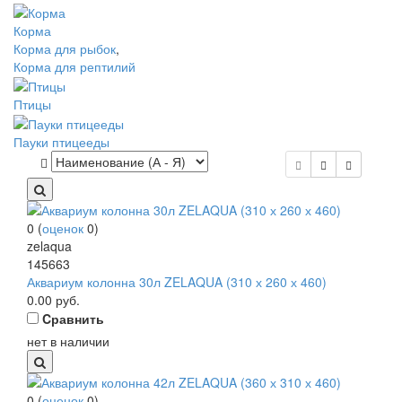
Корма
Корма для рыбок
,
Корма для рептилий
Птицы
Пауки птицееды
0
(
оценок
0
)
zelaqua
145663
Аквариум колонна 30л ZELAQUA (310 х 260 х 460)
0.00
руб.
Cравнить
нет в наличии
0
(
оценок
0
)