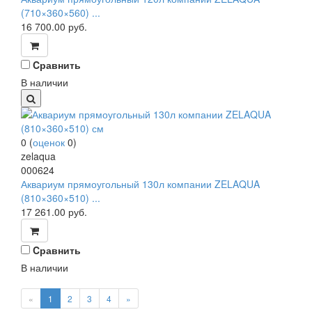
(710×360×560) ...
16 700.00
руб.
Cравнить
В наличии
0
(
оценок
0
)
zelaqua
000624
Аквариум прямоугольный 130л компании ZELAQUA
(810×360×510) ...
17 261.00
руб.
Cравнить
В наличии
«
1
2
3
4
»