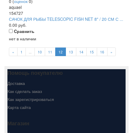
0
(
оценок
0
)
aquael
154727
САЧОК ДЛЯ РЫБЫ TELESCOPIC FISH NET 8" / 20 СМ С ...
0.00
руб.
Cравнить
нет в наличии
«
1
...
10
11
12
13
14
15
16
»
Помощь покупателю
Доставка
Как сделать заказ
Как зарегистрироваться
Карта сайта
Магазин