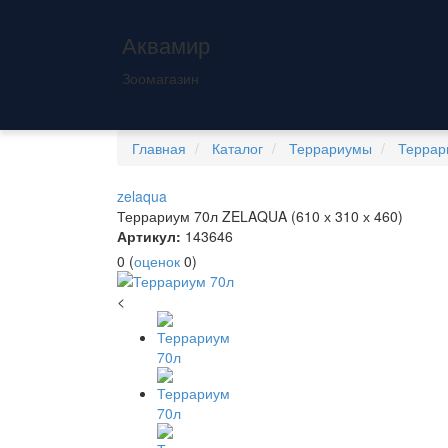
Аквамир
Зоомагазин
Главная
Каталог
Террариумы
Террар
zelaqua
Террариум 70л ZELAQUA (610 х 310 х 460)
Артикул:
143646
0
(
оценок
0
)
<