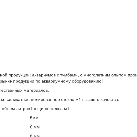
мной продукции: аквариумов с тумбами, с многолетним опытом про
 рынке продукции по аквариумному оборудованию!
чественных материалов.
тся силикатное полированное стекло м1 высшего качества.
, объем литров
Толщина стекла м1
5мм
6 мм
8 мм