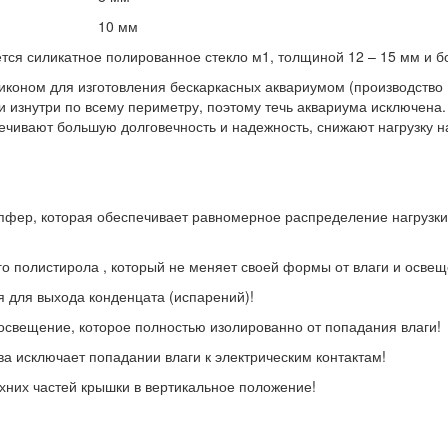
10 мм
тся силикатное полированное стекло м1, толщиной 12 – 15 мм и б
коном для изготовления бескаркасных аквариумом (производство 
и изнутри по всему периметру, поэтому течь аквариума исключена.
ечивают большую долговечность и надежность, снижают нагрузку на
пфер, которая обеспечивает равномерное распределение нагрузки 
го полистирола , который не меняет своей формы от влаги и освещ
я для выхода конденцата (испарений)!
свещение, которое полностью изолированно от попадания влаги!
 исключает попадании влаги к электрическим контактам!
хних частей крышки в вертикальное положение!