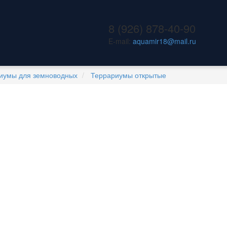
8 (926) 878-40-90
E-mail:
aquamir18@mail.ru
иумы для земноводных
Террариумы открытые