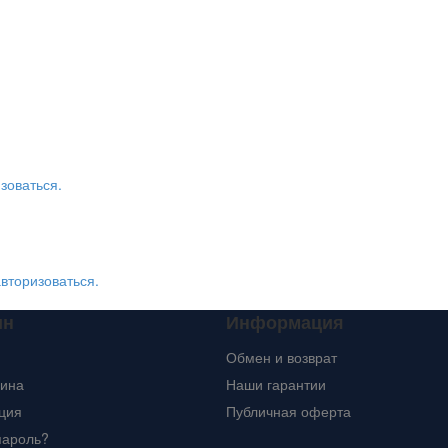
зоваться.
авторизоваться.
ин
Информация
Обмен и возврат
зина
Наши гарантии
ция
Публичная оферта
пароль?